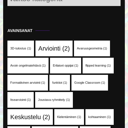
AVAINSANAT
Arviointi
(2)
3D-tulostus
(1)
Avaruusgeometria
(1)
Avoin ongelmatehtävä
(1)
Erilaiset oppijat
(1)
flipped learning
(1)
Formatiivinen arviointi
(1)
funktiot
(1)
Google Classroom
(1)
Itsearviointi
(1)
Joustava ryhmittely
(1)
Keskustelu
(2)
Kielentäminen
(1)
kohtaaminen
(1)