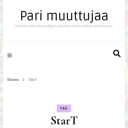
Pari muuttujaa
Kahden yläkouluopettajan ajatuksia matematiikan opetuksesta
Etusivu
StarT
TAG
StarT