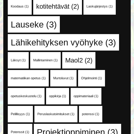
kotitehtävät
(2)
Koodaus
(1)
Laskujärjestys
(1)
Lauseke
(3)
Lähikehityksen vyöhyke
(3)
Maol2
(2)
Läksyt
(1)
Mallintaminen
(1)
matematiikan opetus
(1)
Murtoluvut
(1)
Ohjelmointi
(1)
opetuskeskustelu
(1)
oppikirja
(1)
oppimateriaali
(1)
Pelillisyys
(1)
Peruslaskutoimitukset
(1)
potenssi
(1)
Projektioppiminen
(3)
Potenssit
(1)