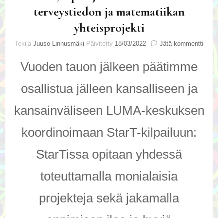
terveystiedon ja matematiikan
yhteisprojekti
artik
Tekijä
Juuso Linnusmäki
Päivitetty
18/03/2022
Jätä kommentti
Unta
lepo
Vuoden tauon jälkeen päätimme
ja
mate
osallistua jälleen kansalliseen ja
–
terv
kansainväliseen LUMA-keskuksen
ja
mate
koordinoimaan StarT-kilpailuun:
yhtei
StarTissa opitaan yhdessä
toteuttamalla monialaisia
projekteja sekä jakamalla