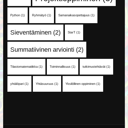
Python
(1)
Ryhmätyö
(1)
Samanaikasopettajuus
(1)
Sieventäminen
(2)
StarT
(1)
Summatiivinen arviointi
(2)
Tilastomatematiikka
(1)
Toiminnallisuus
(1)
tutkimustehtävät
(1)
yhtälöpari
(1)
Yhtäsuuruus
(1)
Yksilöllinen oppiminen
(1)