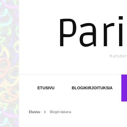
Par
Kahden
ETUSIVU
BLOGIKIRJOITUKSIA
Etusivu
Blogin takana