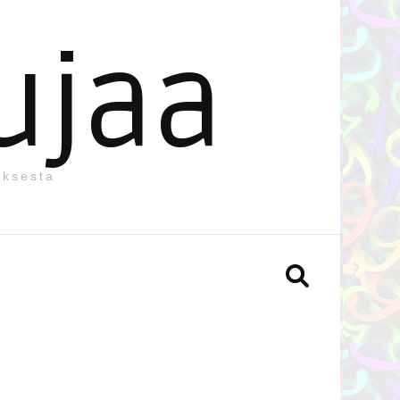
ujaa
uksesta