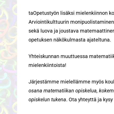
taOpetustyön lisäksi mielenkiinnon 
Arviointikulttuurin monipuolistaminen
sekä luova ja joustava matemaattinen
opetuksen näkökulmasta ajateltuna.
Yhteiskunnan muuttuessa matematii
mielenkiintoista!
Järjestämme mielellämme myös koulut
osana matematiikan opiskelua, kokem
opiskelun tukena
. Ota yhteyttä ja kysy 