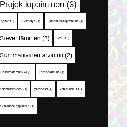
Projektioppiminen
(3)
Python
(1)
Ryhmätyö
(1)
Samanaikasopettajuus
(1)
Sieventäminen
(2)
StarT
(1)
Summatiivinen arviointi
(2)
Tilastomatematiikka
(1)
Toiminnallisuus
(1)
tutkimustehtävät
(1)
yhtälöpari
(1)
Yhtäsuuruus
(1)
Yksilöllinen oppiminen
(1)