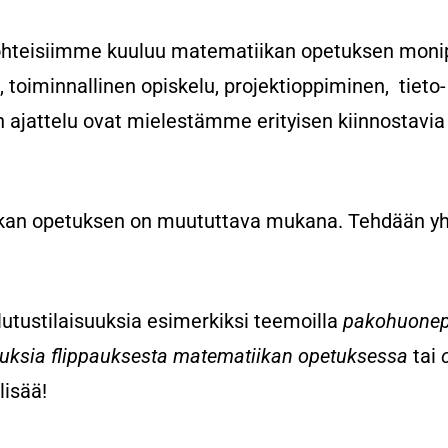
kohteisiimme kuuluu matematiikan opetuksen moni
, toiminnallinen opiskelu, projektioppiminen, tieto
 ajattelu ovat mielestämme erityisen kiinnostavi
kan opetuksen on muututtava mukana.
Tehdään yh
ustilaisuuksia esimerkiksi teemoilla
pakohuonepe
uksia flippauksesta matematiikan opetuksessa
tai
o
lisää!