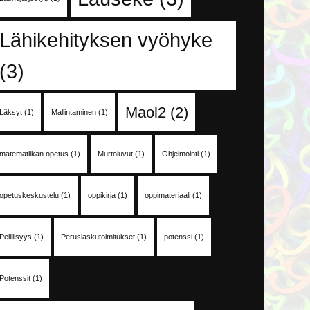
Lähikehityksen vyöhyke
(3)
Maol2
(2)
Läksyt
(1)
Mallintaminen
(1)
matematiikan opetus
(1)
Murtoluvut
(1)
Ohjelmointi
(1)
opetuskeskustelu
(1)
oppikirja
(1)
oppimateriaali
(1)
Pelillisyys
(1)
Peruslaskutoimitukset
(1)
potenssi
(1)
Potenssit
(1)