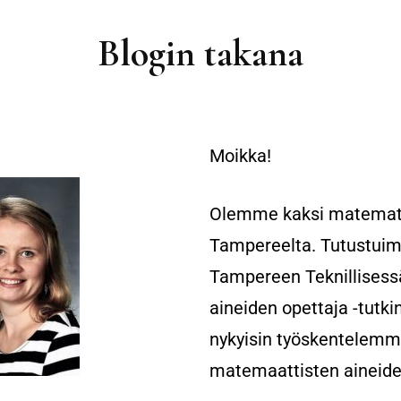
Blogin takana
Moikka!
Olemme kaksi matematii
Tampereelta. Tutustui
Tampereen Teknillisess
aineiden opettaja -tut
n
ykyisin työskentelem
matemaattisten aineide