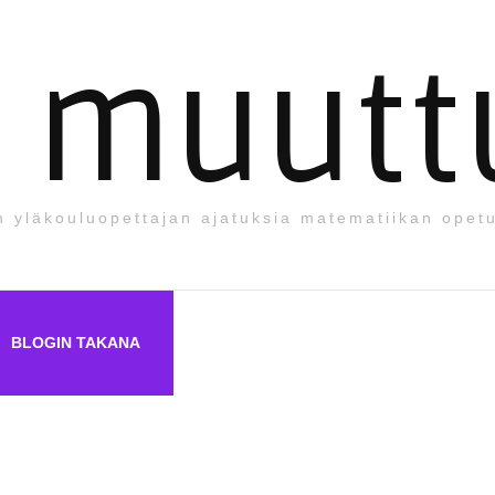
i muutt
 yläkouluopettajan ajatuksia matematiikan opet
BLOGIN TAKANA