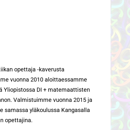
kan opettaja -kaverusta
mme vuonna 2010 aloittaessamme
ä Yliopistossa DI + matemaattisten
kinnon. Valmistuimme vuonna 2015 ja
me samassa yläkoulussa Kangasalla
n opettajina.