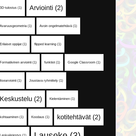
Arviointi
(2)
3D-tulostus
(1)
Avaruusgeometria
(1)
Avoin ongelmatehtävä
(1)
Erilaiset oppijat
(1)
flipped learning
(1)
Formatiivinen arviointi
(1)
funktiot
(1)
Google Classroom
(1)
Itsearviointi
(1)
Joustava ryhmittely
(1)
Keskustelu
(2)
Kielentäminen
(1)
kotitehtävät
(2)
kohtaaminen
(1)
Koodaus
(1)
Lauseke
(3)
Laskujärjestys
(1)