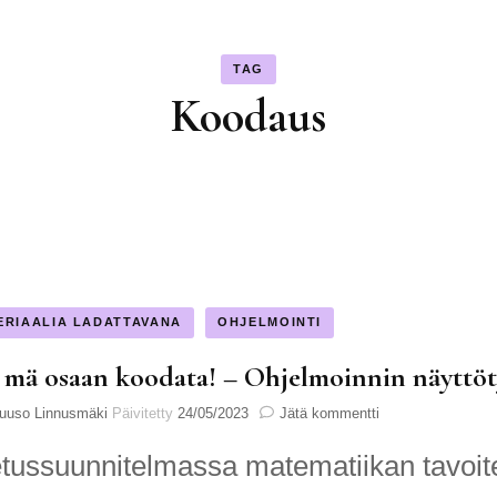
TAG
Koodaus
ERIAALIA LADATTAVANA
OHJELMOINTI
 mä osaan koodata! – Ohjelmoinnin näyttö
artikkeliin
uuso Linnusmäki
Päivitetty
24/05/2023
Jätä kommentti
Hei,
mä
ussuunnitelmassa matematiikan tavoite 2
osaan