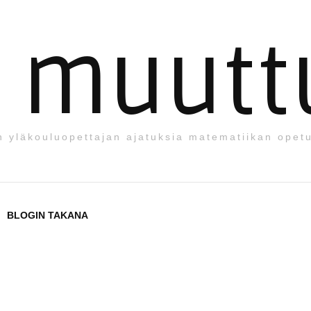
i muutt
 yläkouluopettajan ajatuksia matematiikan opet
BLOGIN TAKANA