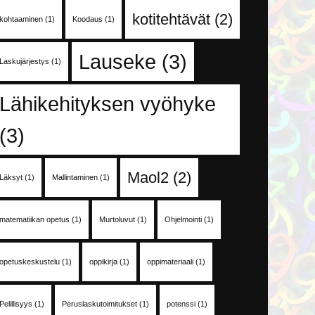
kotitehtävät
(2)
kohtaaminen
(1)
Koodaus
(1)
Lauseke
(3)
Laskujärjestys
(1)
Lähikehityksen vyöhyke
(3)
Maol2
(2)
Läksyt
(1)
Mallintaminen
(1)
matematiikan opetus
(1)
Murtoluvut
(1)
Ohjelmointi
(1)
opetuskeskustelu
(1)
oppikirja
(1)
oppimateriaali
(1)
Pelillisyys
(1)
Peruslaskutoimitukset
(1)
potenssi
(1)