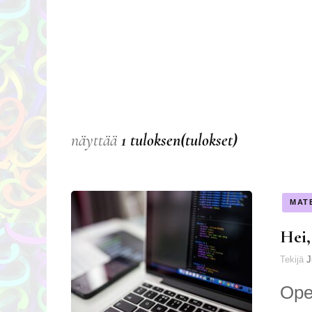
näyttää
1 tuloksen(tulokset)
MAT
Hei,
Tekijä
J
Opet