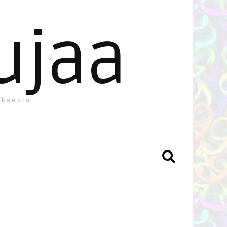
ujaa
uksesta