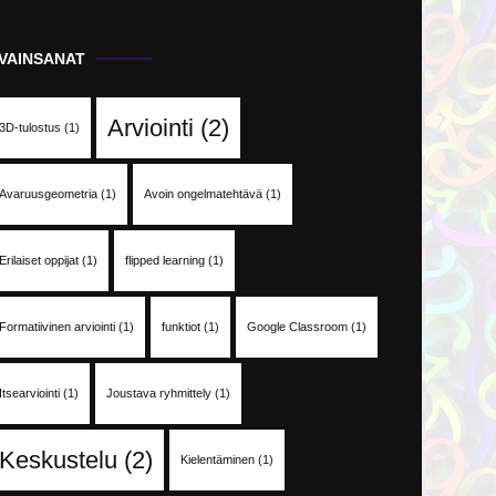
VAINSANAT
Arviointi
(2)
3D-tulostus
(1)
Avaruusgeometria
(1)
Avoin ongelmatehtävä
(1)
Erilaiset oppijat
(1)
flipped learning
(1)
Formatiivinen arviointi
(1)
funktiot
(1)
Google Classroom
(1)
Itsearviointi
(1)
Joustava ryhmittely
(1)
Keskustelu
(2)
Kielentäminen
(1)