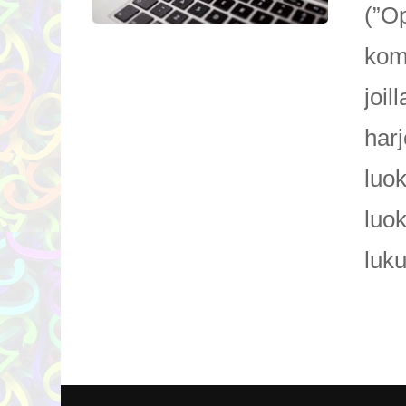
(”Op
komm
joil
harj
luo
luo
luk