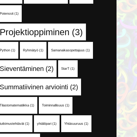
Potenssit
(1)
Projektioppiminen
(3)
Python
(1)
Ryhmätyö
(1)
Samanaikasopettajuus
(1)
Sieventäminen
(2)
StarT
(1)
Summatiivinen arviointi
(2)
Tilastomatematiikka
(1)
Toiminnallisuus
(1)
tutkimustehtävät
(1)
yhtälöpari
(1)
Yhtäsuuruus
(1)