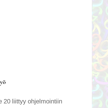
työ
0 liittyy ohjelmointiin