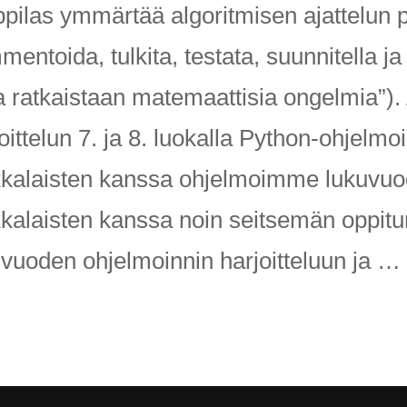
koodata!
pilas ymmärtää algoritmisen ajattelun p
–
Ohjelmoinnin
entoida, tulkita, testata, suunnitella j
näyttötyö
la ratkaistaan matemaattisia ongelmia”)
oittelun 7. ja 8. luokalla Python-ohjelmoi
kkalaisten kanssa ohjelmoimme lukuvuode
kkalaisten kanssa noin seitsemän oppitu
uvuoden ohjelmoinnin harjoitteluun ja …