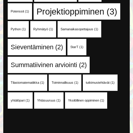
Projektioppiminen
(3)
Potenssit
(1)
Python
(1)
Ryhmätyö
(1)
Samanaikasopettajuus
(1)
Sieventäminen
(2)
StarT
(1)
Summatiivinen arviointi
(2)
Tilastomatematiikka
(1)
Toiminnallisuus
(1)
tutkimustehtävät
(1)
yhtälöpari
(1)
Yhtäsuuruus
(1)
Yksilöllinen oppiminen
(1)