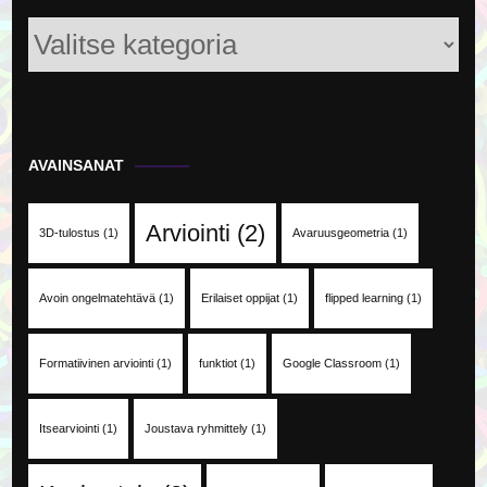
Kategoriat
AVAINSANAT
Arviointi
(2)
3D-tulostus
(1)
Avaruusgeometria
(1)
Avoin ongelmatehtävä
(1)
Erilaiset oppijat
(1)
flipped learning
(1)
Formatiivinen arviointi
(1)
funktiot
(1)
Google Classroom
(1)
Itsearviointi
(1)
Joustava ryhmittely
(1)