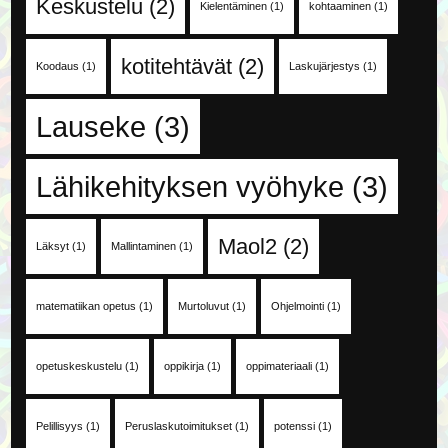
Keskustelu
(2)
Kielentäminen
(1)
kohtaaminen
(1)
kotitehtävät
(2)
Koodaus
(1)
Laskujärjestys
(1)
Lauseke
(3)
Lähikehityksen vyöhyke
(3)
Maol2
(2)
Läksyt
(1)
Mallintaminen
(1)
matematiikan opetus
(1)
Murtoluvut
(1)
Ohjelmointi
(1)
opetuskeskustelu
(1)
oppikirja
(1)
oppimateriaali
(1)
Pelillisyys
(1)
Peruslaskutoimitukset
(1)
potenssi
(1)