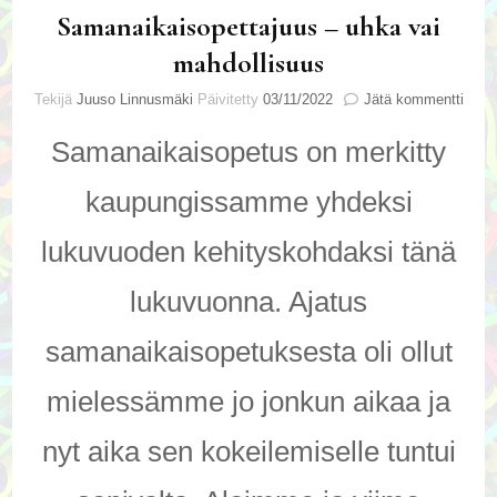
Samanaikaisopettajuus – uhka vai
mahdollisuus
artik
Tekijä
Juuso Linnusmäki
Päivitetty
03/11/2022
Jätä kommentti
Sama
–
Samanaikaisopetus on merkitty
uhka
vai
kaupungissamme yhdeksi
mahd
lukuvuoden kehityskohdaksi tänä
lukuvuonna. Ajatus
samanaikaisopetuksesta oli ollut
mielessämme jo jonkun aikaa ja
nyt aika sen kokeilemiselle tuntui