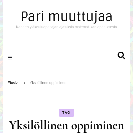
Pari muuttujaa
Kahden yläkouluopettajan ajatuksia matematiikan opetuksesta
Etusivu
Yksilöllinen oppiminen
TAG
Yksilöllinen oppiminen