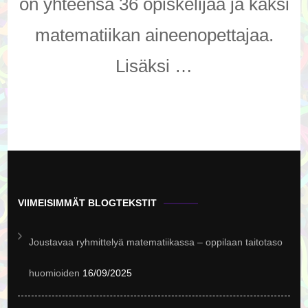
on yhteensä 36 opiskelijaa ja kaksi
matematiikan aineenopettajaa.
Lisäksi …
VIIMEISIMMÄT BLOGTEKSTIT
Joustavaa ryhmittelyä matematiikassa – oppilaan taitotaso
huomioiden
16/09/2025