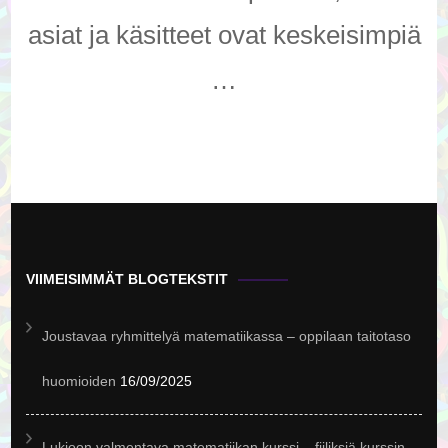
asiat ja käsitteet ovat keskeisimpiä
…
VIIMEISIMMÄT BLOGTEKSTIT
Joustavaa ryhmittelyä matematiikassa – oppilaan taitotaso
huomioiden
16/09/2025
Lukioon valmentava matematiikan kurssi – fiiliksiä kurssin