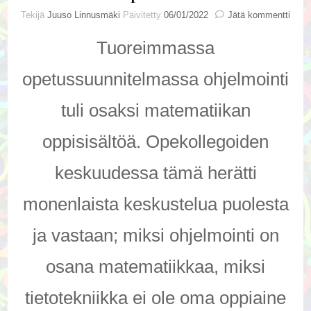
artik
Tekijä
Juuso Linnusmäki
Päivitetty
06/01/2022
Jätä kommentti
Ohje
osa
Tuoreimmassa
mate
opis
opetussuunnitelmassa ohjelmointi
tuli osaksi matematiikan
oppisisältöä. Opekollegoiden
keskuudessa tämä herätti
monenlaista keskustelua puolesta
ja vastaan; miksi ohjelmointi on
osana matematiikkaa, miksi
tietotekniikka ei ole oma oppiaine