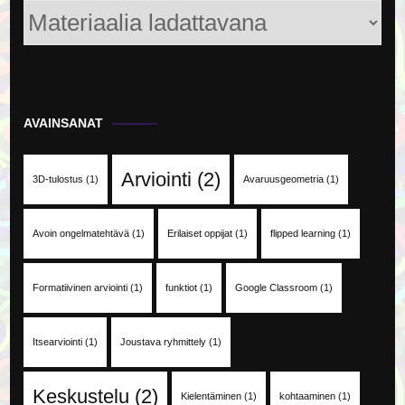
Kategoriat
AVAINSANAT
Arviointi
(2)
3D-tulostus
(1)
Avaruusgeometria
(1)
Avoin ongelmatehtävä
(1)
Erilaiset oppijat
(1)
flipped learning
(1)
Formatiivinen arviointi
(1)
funktiot
(1)
Google Classroom
(1)
Itsearviointi
(1)
Joustava ryhmittely
(1)
Keskustelu
(2)
Kielentäminen
(1)
kohtaaminen
(1)