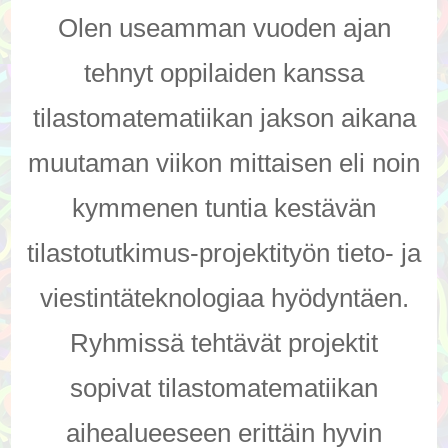
Proj
sopii
Olen useamman vuoden ajan
tila
tehnyt oppilaiden kanssa
tilastomatematiikan jakson aikana
muutaman viikon mittaisen eli noin
kymmenen tuntia kestävän
tilastotutkimus-projektityön tieto- ja
viestintäteknologiaa hyödyntäen.
Ryhmissä tehtävät projektit
sopivat tilastomatematiikan
aihealueeseen erittäin hyvin