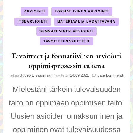
ARVIOINTI
FORMATIIVINEN ARVIOINTI
ITSEARVIOINTI
MATERIAALIA LADATTAVANA
SUMMATIIVINEN ARVIOINTI
TAVOITTEENASETTELU
Tavoitteet ja formatiivinen arviointi
oppimisprosessin tukena
artik
Tekijä
Juuso Linnusmäki
Päivitetty
24/09/2021
Jätä kommentti
Tavoi
ja
Mielestäni tärkein tulevaisuuden
form
arvio
taito on oppimaan oppimisen taito.
oppi
tuke
Uusien asioiden omaksuminen ja
oppiminen ovat tulevaisuudessa