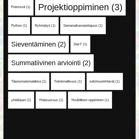
Projektioppiminen
(3)
Potenssit
(1)
Python
(1)
Ryhmätyö
(1)
Samanaikasopettajuus
(1)
Sieventäminen
(2)
StarT
(1)
Summatiivinen arviointi
(2)
Tilastomatematiikka
(1)
Toiminnallisuus
(1)
tutkimustehtävät
(1)
yhtälöpari
(1)
Yhtäsuuruus
(1)
Yksilöllinen oppiminen
(1)