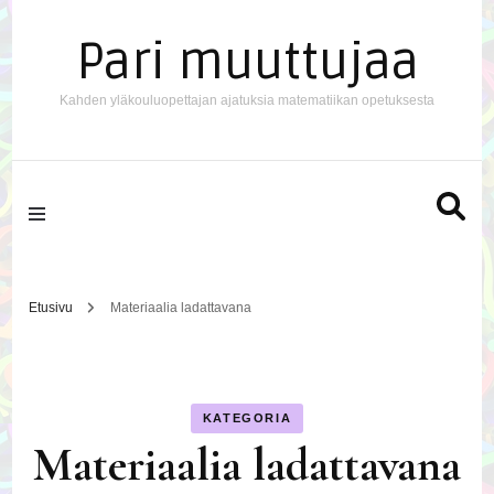
Pari muuttujaa
Kahden yläkouluopettajan ajatuksia matematiikan opetuksesta
Etusivu
Materiaalia ladattavana
KATEGORIA
Materiaalia ladattavana