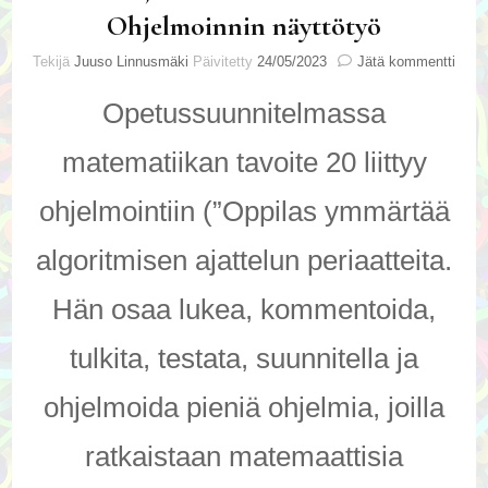
Ohjelmoinnin näyttötyö
artik
Tekijä
Juuso Linnusmäki
Päivitetty
24/05/2023
Jätä kommentti
Hei,
mä
Opetussuunnitelmassa
osa
kood
matematiikan tavoite 20 liittyy
–
Ohje
ohjelmointiin (”Oppilas ymmärtää
näyt
algoritmisen ajattelun periaatteita.
Hän osaa lukea, kommentoida,
tulkita, testata, suunnitella ja
ohjelmoida pieniä ohjelmia, joilla
ratkaistaan matemaattisia