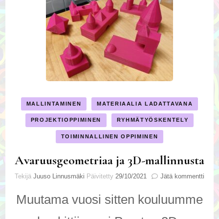
MALLINTAMINEN
MATERIAALIA LADATTAVANA
PROJEKTIOPPIMINEN
RYHMÄTYÖSKENTELY
TOIMINNALLINEN OPPIMINEN
Avaruusgeometriaa ja 3D-mallinnusta
artik
Tekijä
Juuso Linnusmäki
Päivitetty
29/10/2021
Jätä kommentti
Avar
ja
Muutama vuosi sitten kouluumme
3D-
mall