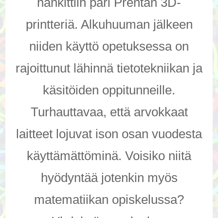
hankittiin pari Prentan 3D-
printteriä. Alkuhuuman jälkeen
niiden käyttö opetuksessa on
rajoittunut lähinnä tietotekniikan ja
käsitöiden oppitunneille.
Turhauttavaa, että arvokkaat
laitteet lojuvat ison osan vuodesta
käyttämättöminä. Voisiko niitä
hyödyntää jotenkin myös
matematiikan opiskelussa?