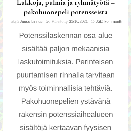
Lukkoja, pulmia ja ryhmätyötä –
pakohuonepeli potensseista
artik
Tekijä
Juuso Linnusmäki
Päivitetty
31/10/2021
Jätä kommentti
Lukk
pulm
Potenssilaskennan osa-alue
ja
ryhm
sisältää paljon mekaanisia
–
pako
laskutoimituksia. Perinteisen
pote
puurtamisen rinnalla tarvitaan
myös toiminnallisia tehtäviä.
Pakohuonepelien ystävänä
rakensin potenssiaihealueen
sisältöjä kertaavan fyysisen