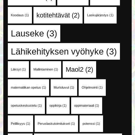
kotitehtävät
(2)
Koodaus
(1)
Laskujärjestys
(1)
Lauseke
(3)
Lähikehityksen vyöhyke
(3)
Maol2
(2)
Läksyt
(1)
Mallintaminen
(1)
matematiikan opetus
(1)
Murtoluvut
(1)
Ohjelmointi
(1)
opetuskeskustelu
(1)
oppikirja
(1)
oppimateriaali
(1)
Pelillisyys
(1)
Peruslaskutoimitukset
(1)
potenssi
(1)